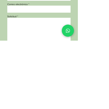
Correo electrónico
Solicitud
Acepto la política de tratamiento de datos
Ver
Enviar
CONTÁCTENOS
+57 (310) 551 4396
+57 (310) 551 4406
Calle 22Bis # 68-13
Bogotá, Colombia
hola@serranogomez.co