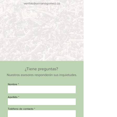
ventas@serranogomez.co
¿Tiene preguntas?
Nuestros asesores responderán sus inquietudes.
Nombre
Apellido
Teléfono de contacto