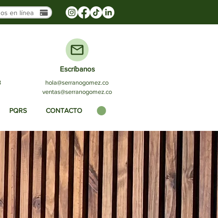
os en línea
Escríbanos
3
hola@serranogomez.co
ventas@serranogomez.co
PQRS
CONTACTO