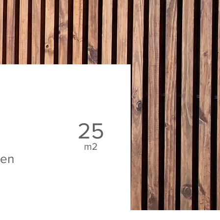
25
m2
 en