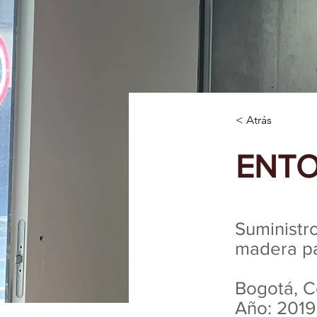
< Atrás
ENTO
Suministr
madera pa
Bogotá, C
Año: 2019